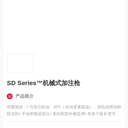
SD Series™机械式加注枪
产品简介
简要描述：• 可加注机油、ATF（自动变速箱油）、齿轮润滑油和
防冻剂• 手动和预设加注• 室内和室外都适用• 有多个延长管可选•
1,500 psi (103 bar)• 流量达 8 gpm (30 lpm)...