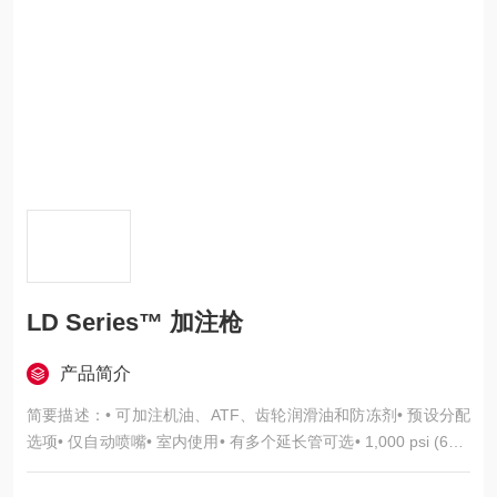
LD Series™ 加注枪
产品简介
简要描述：• 可加注机油、ATF、齿轮润滑油和防冻剂• 预设分配
选项• 仅自动喷嘴• 室内使用• 有多个延长管可选• 1,000 psi (69 b
ar)• 流量达 5 gpm (19 lpm)...