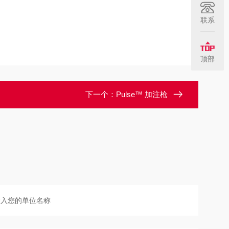
联系
顶部
下一个：
Pulse™ 加注枪