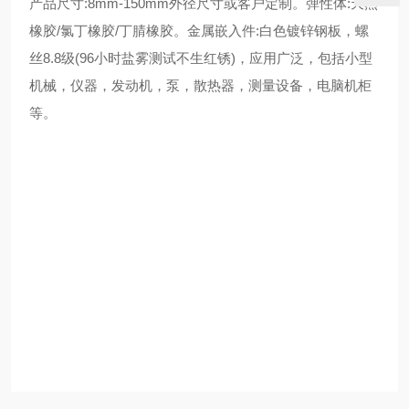
产品尺寸:8mm-150mm外径尺寸或客户定制。弹性体:天然
橡胶/氯丁橡胶/丁腈橡胶。金属嵌入件:白色镀锌钢板，螺
丝8.8级(96小时盐雾测试不生红锈)，应用广泛，包括小型
机械，仪器，发动机，泵，散热器，测量设备，电脑机柜
等。